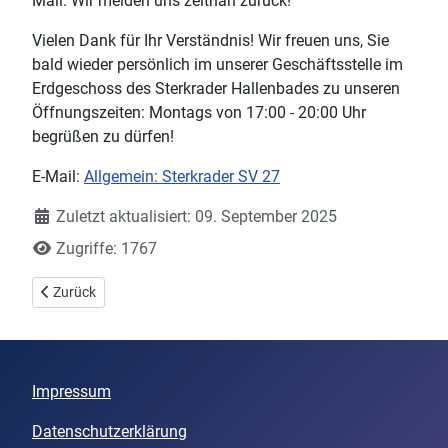
Mail. Wir melden uns zeitnah zurück!
Vielen Dank für Ihr Verständnis! Wir freuen uns, Sie
bald wieder persönlich im unserer Geschäftsstelle im
Erdgeschoss des Sterkrader Hallenbades zu unseren
Öffnungszeiten: Montags von 17:00 - 20:00 Uhr
begrüßen zu dürfen!
E-Mail:
Allgemein: Sterkrader SV 27
Details
Zuletzt aktualisiert: 09. September 2025
Zugriffe: 1767
Vorheriger Beitrag: SSV27: Spendenschwimmen am 08. Dezember
Zurück
Impressum
Datenschutzerklärung