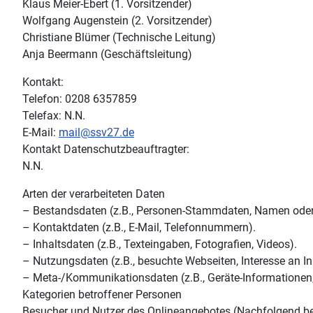
Klaus Meier-Ebert (1. Vorsitzender)
Wolfgang Augenstein (2. Vorsitzender)
Christiane Blümer (Technische Leitung)
Anja Beermann (Geschäftsleitung)
Kontakt:
Telefon: 0208 6357859
Telefax: N.N.
E-Mail:
mail@ssv27.de
Kontakt Datenschutzbeauftragter:
N.N.
Arten der verarbeiteten Daten
– Bestandsdaten (z.B., Personen-Stammdaten, Namen oder
– Kontaktdaten (z.B., E-Mail, Telefonnummern).
– Inhaltsdaten (z.B., Texteingaben, Fotografien, Videos).
– Nutzungsdaten (z.B., besuchte Webseiten, Interesse an Inh
– Meta-/Kommunikationsdaten (z.B., Geräte-Informationen,
Kategorien betroffener Personen
Besucher und Nutzer des Onlineangebotes (Nachfolgend be